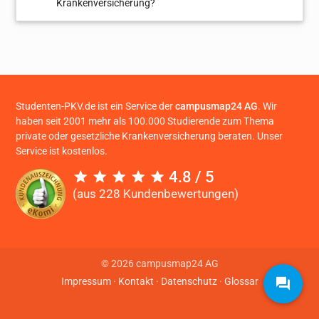
Krankenversicherung?
Studenten-PKV.de ist ein Service der
campusmap24 AG
. Wir
haben seit 2001 mehr als 100.000 Studierende zum Thema
private oder gesetzliche Krankenversicherung beraten. Unser
Service ist kostenlos.
4.8 / 5
(aus 228 Kundenbewertungen)
© 2026 campusmap24 AG
Impressum
·
Kontakt
·
Datenschutz
·
Glossar