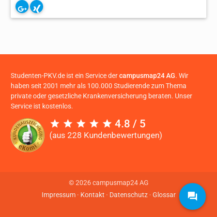
Studenten-PKV.de ist ein Service der
campusmap24 AG
. Wir
haben seit 2001 mehr als 100.000 Studierende zum Thema
private oder gesetzliche Krankenversicherung beraten. Unser
Service ist kostenlos.
4.8 / 5
(aus 228 Kundenbewertungen)
© 2026 campusmap24 AG
Impressum
·
Kontakt
·
Datenschutz
·
Glossar