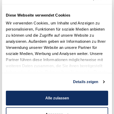
gesetzlichen Krankenversicherung wählen.
Diese Webseite verwendet Cookies
Studentische Krankenversicherung der GKV
Wir verwenden Cookies, um Inhalte und Anzeigen zu
In der
studentische Krankenversicherung
der GKV gilt ein
personalisieren, Funktionen für soziale Medien anbieten
ermäßigter Beitragssatz: Für deine Kranken- und
zu können und die Zugriffe auf unsere Website zu
Pflegeversicherung zahlst du lediglich 7/10 des allgemeinen
analysieren. Außerdem geben wir Informationen zu Ihrer
Beitrags. Der Mitgliedsbeitrag liegt demnach bei ca.91 Euro pro
Verwendung unserer Website an unsere Partner für
Monat. Die Leistungen der studentischen Krankenversicherung
soziale Medien, Werbung und Analysen weiter. Unsere
können sich von Anbieter zu Anbieter unterscheiden. Für
einheitliche Mindestleistungen ist allerdings gesorgt ‑ sie sind im
Partner führen diese Informationen möglicherweise mit
Sozialgesetzbuch festgelegt. Zu beachten ist jedoch, dass sich
weiteren Daten zusammen, die Sie ihnen bereitgestellt
nicht jeder Studierende über die studentische
haben oder die sie im Rahmen Ihrer Nutzung der Dienste
Krankenversicherung absichern kann. Die Versicherung ist
gesammelt haben.
ausgeschlossen, wenn du das 30. Lebensjahr erreicht oder das
Details zeigen
14. Fachsemester überschritten hast. Der Mitgliedsbeitrag erhöht
sich dann auf ca. 175 € / Monat.
Alle zulassen
Studenten-Tarife der privaten
Krankenversicherung