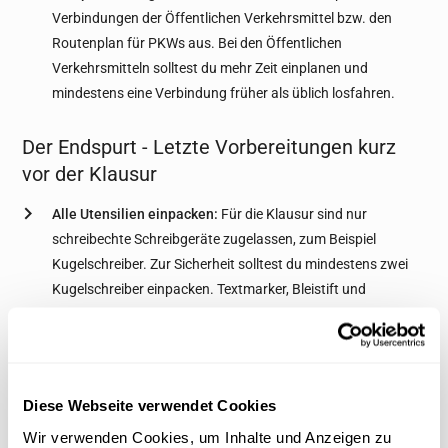
Verbindungen der Öffentlichen Verkehrsmittel bzw. den
Routenplan für PKWs aus. Bei den Öffentlichen
Verkehrsmitteln solltest du mehr Zeit einplanen und
mindestens eine Verbindung früher als üblich losfahren.
Der Endspurt - Letzte Vorbereitungen kurz
vor der Klausur
Alle Utensilien einpacken:
Für die Klausur sind nur
schreibechte Schreibgeräte zugelassen, zum Beispiel
Kugelschreiber. Zur Sicherheit solltest du mindestens zwei
Kugelschreiber einpacken. Textmarker, Bleistift und
Radiergummi ist ebenfalls ein Muss. Aber Vorsicht:
Ergebnisse, die mit Bleistift notiert sind, werden nicht
gewertet!
Fachspezifische Materialien:
Je nach Klausurfach
Diese Webseite verwendet Cookies
benötigst du einen Taschenrechner, Glossar, Gesetzestexte
Wir verwenden Cookies, um Inhalte und Anzeigen zu
oder sonstige zulässige Hilfsmittel für die Klausur.