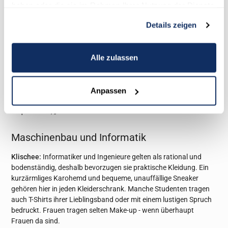
haben oder die sie im Rahmen Ihrer Nutzung der Dienste
Rastamähne. Am Arm hängen bunte Armbänder oder eine Menge
gesammelt haben.
Festivalbändchen, die ihre stolzen Träger schon seit Jahren an
Details zeigen
das vergangene Rockkonzert oder Indie-Pop-Festival erinnern.
Für den Transport von Büchern und sonstigem Unikram dient ein
praktischer Rucksack oder bunter Stoffbeutel.
Alle zulassen
Realität:
Unter den Sozialpädagogen halten sich natürlich nicht
nur „Hardcore-Sandalen-Ökos“ auf. Viele kleiden sich zwar bunt
und ein bisschen ausgeflippt, aber oft sind auch „Normalos“ in
Anpassen
Jeans, T-Shirt und Chucks zu sehen. Eins ist also sicher: Mode soll
bequem sein, „Schickimicki“ ist hier eher fehl am Platz!
Maschinenbau und Informatik
Klischee:
Informatiker und Ingenieure gelten als rational und
bodenständig, deshalb bevorzugen sie praktische Kleidung. Ein
kurzärmliges Karohemd und bequeme, unauffällige Sneaker
gehören hier in jeden Kleiderschrank. Manche Studenten tragen
auch T-Shirts ihrer Lieblingsband oder mit einem lustigen Spruch
bedruckt. Frauen tragen selten Make-up - wenn überhaupt
Frauen da sind.