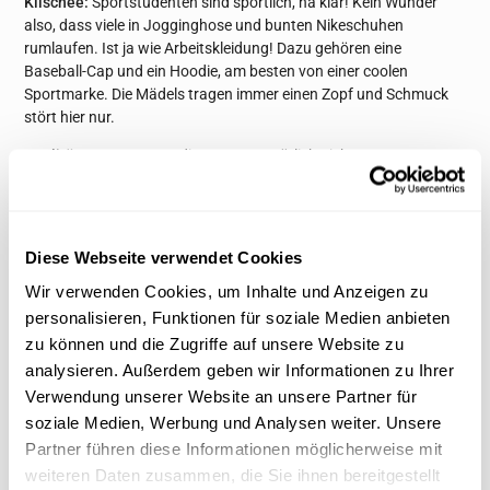
Klischee:
Sportstudenten sind sportlich, na klar! Kein Wunder
also, dass viele in Jogginghose und bunten Nikeschuhen
rumlaufen. Ist ja wie Arbeitskleidung! Dazu gehören eine
Baseball-Cap und ein Hoodie, am besten von einer coolen
Sportmarke. Die Mädels tragen immer einen Zopf und Schmuck
stört hier nur.
Realität:
Wer Sport studiert, muss natürlich nicht von morgens
bis abends trainieren. Es gibt auch Vorlesungen, in denen man
wie jeder andere Student zuhören und mitschreiben muss.
Deshalb gibt es auch viele Sportstudenten, die sich zwar
sportlich, aber dennoch alltagstauglich kleiden. Jeans, Hemden
Diese Webseite verwendet Cookies
und sogar Ohrringe werden hier öfters mal gesichtet.
Wir verwenden Cookies, um Inhalte und Anzeigen zu
personalisieren, Funktionen für soziale Medien anbieten
Pädagogik und Soziales
zu können und die Zugriffe auf unsere Website zu
Klischee:
Sozialpädagogen kämpfen für den Weltfrieden und
analysieren. Außerdem geben wir Informationen zu Ihrer
haben keine Zeit für Mode. Deshalb gilt: Die Kleidung muss weit
Verwendung unserer Website an unsere Partner für
und flattrig sein! Da eignen sich bunte „Aladin-Hosen“ aus
soziale Medien, Werbung und Analysen weiter. Unsere
Baumwolle natürlich am besten. Die Füße werden mit
Partner führen diese Informationen möglicherweise mit
Birkenstocksandalen bekleidet. Studenten dieser Spezies haben
weiteren Daten zusammen, die Sie ihnen bereitgestellt
alle lange Haare - egal ob Jungs oder Mädels - oder eine