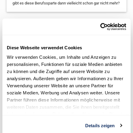
gibt es diese Berufssparte dann vielleicht schon gar nicht mehr?
Studieninformationstage der Universitäten
und Hochschulen besuchen
Die meisten Lehranstalten bieten für potenzielle Neu-Studenten
Diese Webseite verwendet Cookies
und Studentinnen öffentliche Schnuppertage an. Hier können
Studienanwärter den Campus erkunden, an Führungen und
Wir verwenden Cookies, um Inhalte und Anzeigen zu
Vorlesungen teilnehmen und schon einmal etwas Uni-Luft
personalisieren, Funktionen für soziale Medien anbieten
schnuppern. Ihr erhaltet einen Einblick, wo sich die “wichtigen”
zu können und die Zugriffe auf unsere Website zu
Gebäude befinden, wie zum Beispiel das Studienbüro, die Mensa,
analysieren. Außerdem geben wir Informationen zu Ihrer
die Bibliothek usw. Zudem könnt ihr euch darüber klar werden, ob
Verwendung unserer Website an unsere Partner für
eine Universität mit vielen tausenden Studentinnen und
soziale Medien, Werbung und Analysen weiter. Unsere
Studenten für euch infrage kommt. Oder ob ihr eher an einer
Partner führen diese Informationen möglicherweise mit
Hochschule mit weniger großen Studiengängen Interesse habt.
Der genaue Ablauf solcher Studieninfoveranstaltungen ist bei
weiteren Daten zusammen, die Sie ihnen bereitgestellt
jeder Lehranstalt unterschiedlich. Prüft doch einfach mal, ob
haben oder die sie im Rahmen Ihrer Nutzung der Dienste
auch eure Wunsch-Uni oder Hochschule einen Tag der offenen
gesammelt haben.
Tür anbietet und schaut euch das Ganze vor Ort an.
Details zeigen