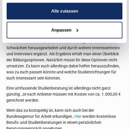
Professionelle Studienberatung
Alle zulassen
Es gibt zahlreiche Coaches, welche sich darauf spezialisiert
haben bei der Orientierung zu Studienfragen zu helfen.
Anpassen
Bei einer professionellen Studienberatung wird durch
verschiedene Wege eine Art Potenzialanalyse erstellt. Hierbei
werden in unterschiedlichen Schritten die eigenen Stärken und
Schwächen herausgearbeitet und durch weitere Interessentests
und Interviews ergänzt. Als Ergebnis erhält man einen Überblick
der Bildungsoptionen. Natürlich müsst ihr diese Optionen nicht
umsetzen. Es kann euch allerdings dabei helfen herauszufinden,
was zu euch passen könnte und welche Studienrichtungen für
euch Interessant sein könnten.
Eine umfassende Studienberatung ist allerdings nicht ganz
günstig. Je nach Anbieter müssen mit Kosten von ca. 1.000,00 €
gerechnet werden.
Wem das zu kostspielig ist, kann sich auch bei der
Bundesagentur für Arbeit erkundigen.
Hier
werden kostenlose
Berufs- und Studienberatungen in einem persönlichen
Beratungsgespräch angeboten.