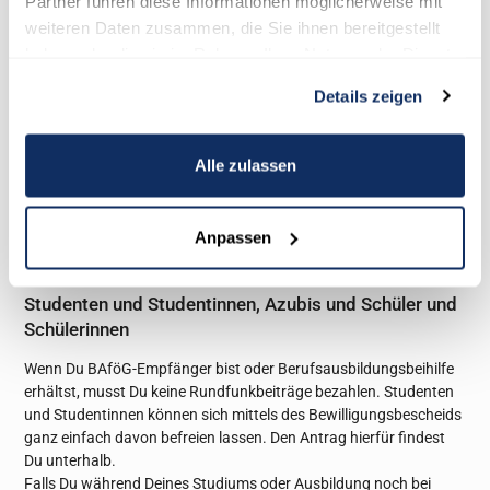
Partner führen diese Informationen möglicherweise mit
weiteren Daten zusammen, die Sie ihnen bereitgestellt
Singles, Familien und Wohngemeinschaften
haben oder die sie im Rahmen Ihrer Nutzung der Dienste
Wie eingangs erwähnt, wird der Beitrag nur einmal pro Haushalt
gesammelt haben.
fällig. Das bedeutet, wenn Du in einer Wohngemeinschaft wohnst,
Details zeigen
muss für diese nur einmal der Beitrag gezahlt werden, egal wie
viele Personen dort wohnen.
Wenn Du mit jemanden zusammenziehst und Ihr beide bereits ein
Alle zulassen
Beitragskonto besitzt, könnt Ihr Euch entscheiden unter welchem
Beitragskonto Euer gemeinsamer Haushalt zukünftig
abgerechnet werden soll. Das nicht genutzte Beitragskonto kann
Anpassen
einfach abgemeldet werden.
Studenten und Studentinnen, Azubis und Schüler und
Schülerinnen
Wenn Du BAföG-Empfänger bist oder Berufsausbildungsbeihilfe
erhältst, musst Du keine Rundfunkbeiträge bezahlen. Studenten
und Studentinnen können sich mittels des Bewilligungsbescheids
ganz einfach davon befreien lassen. Den Antrag hierfür findest
Du unterhalb.
Falls Du während Deines Studiums oder Ausbildung noch bei