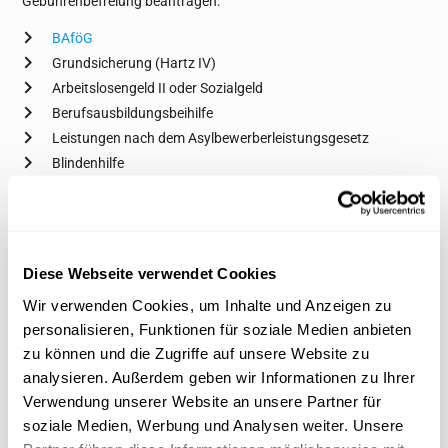
Gebührenbefreiung beantragen:
BAföG
Grundsicherung (Hartz IV)
Arbeitslosengeld II oder Sozialgeld
Berufsausbildungsbeihilfe
Leistungen nach dem Asylbewerberleistungsgesetz
Blindenhilfe
Pflegegeld
Darüber hinaus können Personen eine Befreiung beantragen,
denen wegen Pflegebedürftigkeit ein Freibetrag zuerkannt wird
sowie Volljährige, die im Rahmen einer Leistungsgewährung in
Diese Webseite verwendet Cookies
einer stationären Einrichtung leben.
Wir verwenden Cookies, um Inhalte und Anzeigen zu
Zudem gibt es für Menschen mit Behinderungen die Möglichkeit
personalisieren, Funktionen für soziale Medien anbieten
einen geminderten Beitragssatz zu beantragen. Ebenfalls können
zu können und die Zugriffe auf unsere Website zu
hör- und sehgeschädigte Personen vom Rundfunkbeitrag befreit
analysieren. Außerdem geben wir Informationen zu Ihrer
werden oder zumindest teilweise erlassen bekommen. Dafür
Verwendung unserer Website an unsere Partner für
muss ein Schwerbehindertenausweis mit dem Merkzeichen “RF”
soziale Medien, Werbung und Analysen weiter. Unsere
(Befreiung Rundfunkbeitrag) vorliegen.