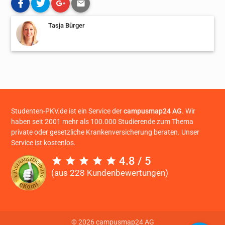
Tasja Bürger
Studenten-PKV.de ist ein Service der
campusmap24 AG
. Wir
haben seit 2001 mehr als 100.000 Studierende zum Thema
private oder gesetzliche Krankenversicherung beraten. Unser
Service ist kostenlos.
4.8 / 5
(aus 228 Kundenbewertungen)
© 2026 campusmap24 AG