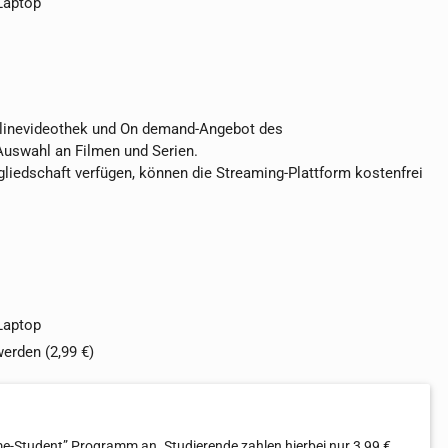
 Laptop
nlinevideothek und On demand-Angebot des
Auswahl an Filmen und Serien.
gliedschaft verfügen, können die Streaming-Plattform kostenfrei
 Laptop
werden (2,99 €)
me-Student” Programm an. Studierende zahlen hierbei nur 3,99 €