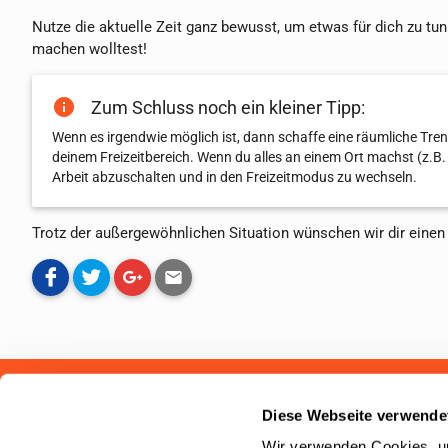
Nutze die aktuelle Zeit ganz bewusst, um etwas für dich zu tu
machen wolltest!
Zum Schluss noch ein kleiner Tipp:
Wenn es irgendwie möglich ist, dann schaffe eine räumliche Tre
deinem Freizeitbereich. Wenn du alles an einem Ort machst (z.B.
Arbeit abzuschalten und in den Freizeitmodus zu wechseln.
Trotz der außergewöhnlichen Situation wünschen wir dir einen 
Studenten-PKV.de ist ein Service der
campusmap24 AG
. Wir h
Diese Webseite verwende
Studierende zum Thema private oder gesetzliche Krankenversi
Wir verwenden Cookies, um