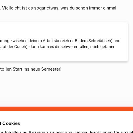
n. Vielleicht ist es sogar etwas, was du schon immer einmal
nnung zwischen deinem Arbeitsbereich (z.B. dem Schreibtisch) und
 auf der Couch), dann kann es dir schwerer fallen, nach getaner
tollen Start ins neue Semester!
aben seit 2001 mehr als 100.000
t Cookies
cherung beraten. Unser Service
 Inhalte und Anzeigen zu personalisieren, Funktionen für sozia