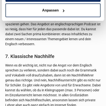
6. Podcasts
Anpassen
Kopfhörer rein, Podcast an und los. Das lässt sich super nebenbei
machen. Ob beim Einkaufen im Supermarkt, beim Putzen oder
spazieren gehen. Das Angebot an englischsprachigen Podcast ist
so riesig, dass hier für jeden das passende dabei ist. Du kannst
dabei zwei Sachen prima kombinieren: etwas Inhaltliches zu
einem neuen / interessanten Themengebiet lernen und dein
Englisch verbessern.
7. Klassische Nachhilfe
Wenn es dir wichtig ist, nicht nur die Angst vor dem Englisch
sprechen zu verlieren, sondern dabei auch noch die Grammatik
und Vokabeln voll draufzuhaben, dann ist ein Nachhilfelehrer
genau das richtige. Und nein, Nachhilfeunterricht gibt es nicht nur
für Schüler. Es gibt viele Angebote von und für Erwachsene. Dabei
kannst du wählen, ob du in Kleingruppen (max. 3 Personen) oder
im Einzelunterricht lernen möchtest. In allen Großstädten
befinden sich Nachhilfeschulen, ansonsten lassen sich private
Lehrer aber auch ganz einfach im Internet finden.