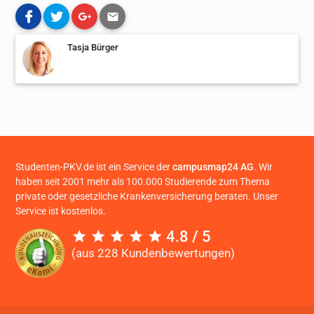
Tasja Bürger
Studenten-PKV.de ist ein Service der
campusmap24 AG
. Wir
haben seit 2001 mehr als 100.000 Studierende zum Thema
private oder gesetzliche Krankenversicherung beraten. Unser
Service ist kostenlos.
4.8 / 5
(aus 228 Kundenbewertungen)