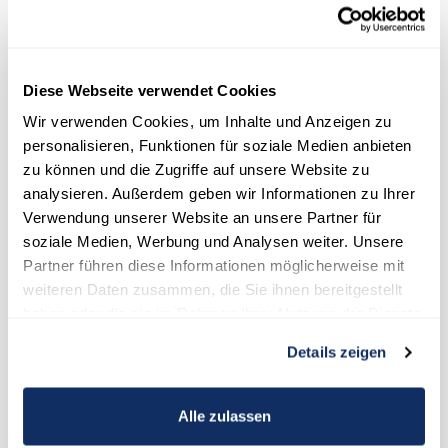
überall geschlossen. So ist es Studierenden derzeit nicht möglich,
die Bibliotheken, Mensen oder PC-Räume der Unis aufzusuchen.
Hinzukommt, dass durch geforderte Kontaktbeschränkungen ein
Lernen in größeren Lerngruppen auch gar nicht gewünscht ist.
Diese Webseite verwendet Cookies
Daher finden auch diese Dinge aktuell in den meisten Fällen online
statt. Das erfordert natürlich ein hohes Maß an
Wir verwenden Cookies, um Inhalte und Anzeigen zu
Eigenverantwortung, Zeitmanagement, intrinsische Motivation
personalisieren, Funktionen für soziale Medien anbieten
und Disziplin.
zu können und die Zugriffe auf unsere Website zu
analysieren. Außerdem geben wir Informationen zu Ihrer
Hat Corona Auswirkungen auf die
Verwendung unserer Website an unsere Partner für
Chancengleichheit?
soziale Medien, Werbung und Analysen weiter. Unsere
Partner führen diese Informationen möglicherweise mit
Digitales Studieren setzt technisches Equipment bei den
weiteren Daten zusammen, die Sie ihnen bereitgestellt
Studenten und Studentinnen voraus. Vor der Pandemie konnte
haben oder die sie im Rahmen Ihrer Nutzung der Dienste
man noch die PC-Räume der Unis nutzen, um Hausarbeiten zu
gesammelt haben.
verfassen. Das fällt aktuell weg. Damit Studierende an den
Details zeigen
Online-Vorlesungen teilnehmen können, ist folgende Ausstattung
unumgänglich:
Alle zulassen
Hardware (Laptop, PC oder Tablet)
Eine stabile Internetverbindung