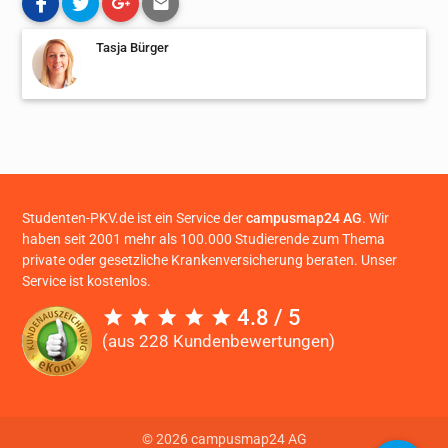
Tasja Bürger
Studenten-PKV.de ist ein Service der
campusmap24 AG
. Wir
haben seit 2001 mehr als 100.000 Studierende zum Thema
private oder gesetzliche Krankenversicherung beraten. Unser
Service ist kostenlos.
4.8 / 5
(aus 228 Kundenbewertungen)
© 2026 campusmap24 AG