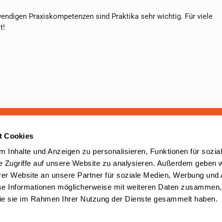
endigen Praxiskompetenzen sind Praktika sehr wichtig. Für viele
t!
aben seit 2001 mehr als 100.000
t Cookies
cherung beraten. Unser Service
 Inhalte und Anzeigen zu personalisieren, Funktionen für sozia
e Zugriffe auf unsere Website zu analysieren. Außerdem geben w
er Website an unsere Partner für soziale Medien, Werbung und 
se Informationen möglicherweise mit weiteren Daten zusammen, 
 die sie im Rahmen Ihrer Nutzung der Dienste gesammelt haben.