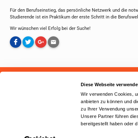
Für den Berufseinstieg, das persönliche Netzwerk und die notw
Studierende ist ein Praktikum der erste Schritt in die Berufswel
Wir wünschen viel Erfolg bei der Suche!
Studenten-PKV.de ist ein Service der
campusmap24 AG
. Wir h
Diese Webseite verwende
Studierende zum Thema private oder gesetzliche Krankenversi
Wir verwenden Cookies, um
ist kostenlos.
anbieten zu können und di
4.8 / 5
zu Ihrer Verwendung unser
Unsere Partner führen die
(aus 228 Kundenbewertungen)
bereitgestellt haben oder