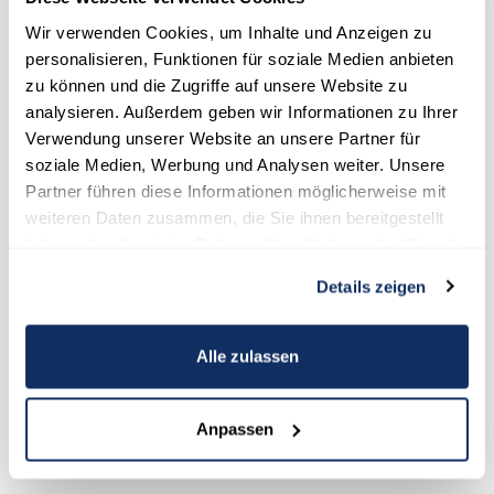
3. Gemeinsam kochen
Wir verwenden Cookies, um Inhalte und Anzeigen zu
Du lebst in einer WG mit mehreren Personen zusammen? Dann
personalisieren, Funktionen für soziale Medien anbieten
verbindet doch das Nützliche mit dem Gemütlichen. Kocht alle
zu können und die Zugriffe auf unsere Website zu
zusammen bzw. esst alle gemeinsam. So sind die Küchengeräte,
analysieren. Außerdem geben wir Informationen zu Ihrer
wie Herd und Backofen, nur einmal täglich in Gebrauch, als wenn
Verwendung unserer Website an unsere Partner für
jeder WG-Mitbewohner täglich für sich alleine kocht.
soziale Medien, Werbung und Analysen weiter. Unsere
Partner führen diese Informationen möglicherweise mit
4. Geräte komplett ausschalten
weiteren Daten zusammen, die Sie ihnen bereitgestellt
Viele unserer Elektrogeräte laufen den ganzen Tag im Standby-
haben oder die sie im Rahmen Ihrer Nutzung der Dienste
Modus, ohne dass wir diese aktiv nutzen. Die größten
gesammelt haben.
Details zeigen
Stromverbraucher sind hierbei:
Küche: Spülmaschine
Alle zulassen
Wohnzimmer: Fernseher, Receiver, Sound-Anlage,
Spielkonsole
Badezimmer: elektrische Zahnbürste, Rasierapparat,
Anpassen
Waschmaschine und Wäschetrockner
Am Schreibtisch: PC, Monitor sowie Drucker