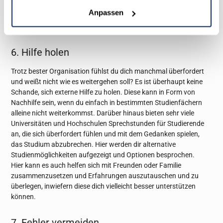
deine E-Mails, Social-Media-Kanäle und sonstige Störquellen ab
Anpassen
und fokussiere dich stattdessen auf deine To-do’s. Der Rest kann
warten!
6. Hilfe holen
Trotz bester Organisation fühlst du dich manchmal überfordert
und weißt nicht wie es weitergehen soll? Es ist überhaupt keine
Schande, sich externe Hilfe zu holen. Diese kann in Form von
Nachhilfe sein, wenn du einfach in bestimmten Studienfächern
alleine nicht weiterkommst. Darüber hinaus bieten sehr viele
Universitäten und Hochschulen Sprechstunden für Studierende
an, die sich überfordert fühlen und mit dem Gedanken spielen,
das Studium abzubrechen. Hier werden dir alternative
Studienmöglichkeiten aufgezeigt und Optionen besprochen.
Hier kann es auch helfen sich mit Freunden oder Familie
zusammenzusetzen und Erfahrungen auszutauschen und zu
überlegen, inwiefern diese dich vielleicht besser unterstützen
können.
7. Fehler vermeiden