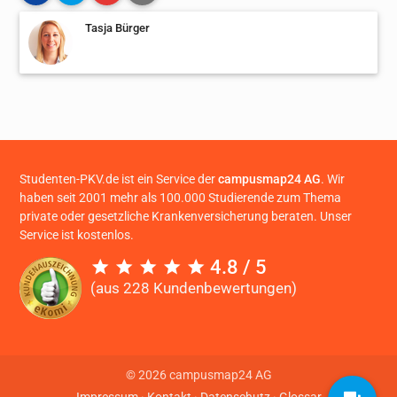
Tasja Bürger
Studenten-PKV.de ist ein Service der
campusmap24 AG
. Wir
haben seit 2001 mehr als 100.000 Studierende zum Thema
private oder gesetzliche Krankenversicherung beraten. Unser
Service ist kostenlos.
4.8 / 5
(aus 228 Kundenbewertungen)
© 2026 campusmap24 AG