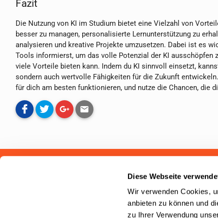
Fazit
Die Nutzung von KI im Studium bietet eine Vielzahl von Vorteilen
besser zu managen, personalisierte Lernunterstützung zu erhal
analysieren und kreative Projekte umzusetzen. Dabei ist es wi
Tools informierst, um das volle Potenzial der KI ausschöpfen 
viele Vorteile bieten kann. Indem du KI sinnvoll einsetzt, kan
sondern auch wertvolle Fähigkeiten für die Zukunft entwickeln.
für dich am besten funktionieren, und nutze die Chancen, die dir
Studenten-PKV.de ist ein Service der
campusmap24 AG
. Wir h
Diese Webseite verwende
Studierende zum Thema private oder gesetzliche Krankenversi
Wir verwenden Cookies, um
ist kostenlos.
anbieten zu können und di
4.8 / 5
zu Ihrer Verwendung unser