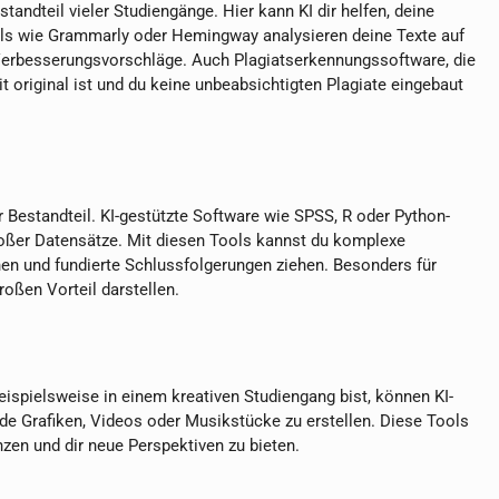
tandteil vieler Studiengänge. Hier kann KI dir helfen, deine
ols wie Grammarly oder Hemingway analysieren deine Texte auf
e Verbesserungsvorschläge. Auch Plagiatserkennungssoftware, die
eit original ist und du keine unbeabsichtigten Plagiate eingebaut
r Bestandteil. KI-gestützte Software wie SPSS, R oder Python-
 großer Datensätze. Mit diesen Tools kannst du komplexe
nen und fundierte Schlussfolgerungen ziehen. Besonders für
oßen Vorteil darstellen.
eispielsweise in einem kreativen Studiengang bist, können KI-
de Grafiken, Videos oder Musikstücke zu erstellen. Diese Tools
zen und dir neue Perspektiven zu bieten.