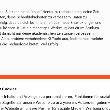
. Sie kann dir helfen, effizienter zu recherchieren, deine Zeit
ten, deine Schreibfähigkeiten zu verbessern, Daten zu
chtig, dass du dich kontinuierlich über neue Entwicklungen und
zu können. KI ist ein mächtiges Werkzeug, das dir im Studium
nst du nicht nur deine akademischen Leistungen verbessern,
 Also, probiere verschiedene KI-Tools aus, finde heraus, welche
 die Technologie bietet. Viel Erfolg!
aben seit 2001 mehr als 100.000
t Cookies
cherung beraten. Unser Service
 Inhalte und Anzeigen zu personalisieren, Funktionen für sozia
e Zugriffe auf unsere Website zu analysieren. Außerdem geben w
er Website an unsere Partner für soziale Medien, Werbung und 