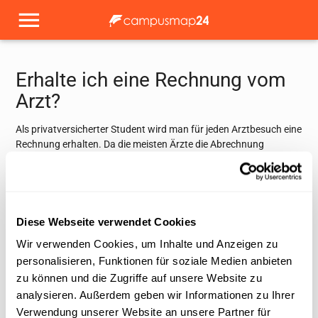
Erhalte ich eine Rechnung vom
Arzt?
Als privatversicherter Student wird man für jeden Arztbesuch eine
Rechnung erhalten. Da die meisten Ärzte die Abrechnung
ausgelagert haben, wird diese allerdings von der PVS kommen -
dies ist die zentrale Stelle, die sich um die Abrechnung mit
Privatversicherten kümmert. Normalerweise kommt die
Rechnung vier Wochen nach dem Behandlungstermin und setzt
dem Patienten ein Zahlungsziel von weiteren vier Wochen.
Diese Webseite verwendet Cookies
Wir verwenden Cookies, um Inhalte und Anzeigen zu
Wenn man die Rechnung erhalten hat, überweist man noch nicht
sofort, sondern sendet das Original postalisch an die
personalisieren, Funktionen für soziale Medien anbieten
Versicherungsgesellschaft. Diese erstattet Beträge in der Regel
zu können und die Zugriffe auf unsere Website zu
innerhalb von 10 Tagen aufs Konto und man kann das Geld
analysieren. Außerdem geben wir Informationen zu Ihrer
anschließend an die PVS weiterleiten. Dies sollte man dann aber
Verwendung unserer Website an unsere Partner für