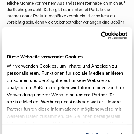
etliche Monate vor meinem Auslandssemester habe ich mich auf
die Suche gemacht. Dafür gibt es im Internet Portale, die
internationale Praktikumsplätze vermitteln. Hier solltest du
vorsichtig sein, denn viele Seitenbetreiber verlangen eine Gebühr
für die Vermittlung. Man kann jedoch auch sehr gut kostenfrei
eine Stelle finden. Eine gute Quelle ist zum Beispiel die Website der
eigenen Uni - das vergessen viele! Beim International Office, aber
auch auf dem schwarzen Brett habe ich immer wieder super
Angebote gefunden und letztendlich auch so meinen
Diese Webseite verwendet Cookies
Praktikumsplatz in London bekommen.
Wir verwenden Cookies, um Inhalte und Anzeigen zu
Bewerbung ist aber nicht gleich Bewerbung! Bevor du zahlreiche
personalisieren, Funktionen für soziale Medien anbieten
Mails nach Spanien, England oder Australien verschickst, solltest
zu können und die Zugriffe auf unsere Website zu
du die Formalitäten überprüfen. Denn wie heißt es so schön:
analysieren. Außerdem geben wir Informationen zu Ihrer
Andere Länder, andere Sitten.
So wollen zum Beispiel britische
Verwendung unserer Website an unsere Partner für
Personaler weder ein Passfoto noch deine Zeugnisse in der
soziale Medien, Werbung und Analysen weiter. Unsere
Bewerbung sehen - was bei uns in Deutschland wiederum immer
dazu gehört. Wer auf der sicheren Seite sein will, macht sich
Partner führen diese Informationen möglicherweise mit
vorab schlau über die Anforderungen des Gastlandes.
weiteren Daten zusammen, die Sie ihnen bereitgestellt
haben oder die sie im Rahmen Ihrer Nutzung der Dienste
Papierkram und andere nervenauftreibende
gesammelt haben.