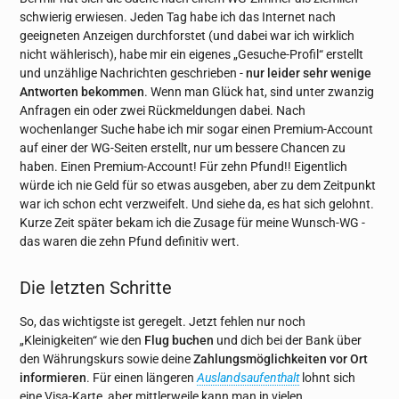
schwierig erwiesen. Jeden Tag habe ich das Internet nach
geeigneten Anzeigen durchforstet (und dabei war ich wirklich
nicht wählerisch), habe mir ein eigenes „Gesuche-Profil“ erstellt
und unzählige Nachrichten geschrieben -
nur leider sehr wenige
Antworten bekommen
. Wenn man Glück hat, sind unter zwanzig
Anfragen ein oder zwei Rückmeldungen dabei. Nach
wochenlanger Suche habe ich mir sogar einen Premium-Account
auf einer der WG-Seiten erstellt, nur um bessere Chancen zu
haben. Einen Premium-Account! Für zehn Pfund!! Eigentlich
würde ich nie Geld für so etwas ausgeben, aber zu dem Zeitpunkt
war ich schon echt verzweifelt. Und siehe da, es hat sich gelohnt.
Kurze Zeit später bekam ich die Zusage für meine Wunsch-WG -
das waren die zehn Pfund definitiv wert.
Die letzten Schritte
So, das wichtigste ist geregelt. Jetzt fehlen nur noch
„Kleinigkeiten“ wie den
Flug buchen
und dich bei der Bank über
den Währungskurs sowie deine
Zahlungsmöglichkeiten vor Ort
informieren
. Für einen längeren
Auslandsaufenthalt
lohnt sich
eine Visa-Karte, aber mittlerweile kann man in vielen