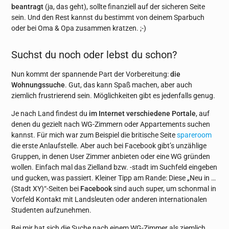
beantragt
(ja, das geht), sollte finanziell auf der sicheren Seite
sein. Und den Rest kannst du bestimmt von deinem Sparbuch
oder bei Oma & Opa zusammen kratzen. ;-)
Suchst du noch oder lebst du schon?
Nun kommt der spannende Part der Vorbereitung:
die
Wohnungssuche
. Gut, das kann Spaß machen, aber auch
ziemlich frustrierend sein. Möglichkeiten gibt es jedenfalls genug.
Je nach Land findest du
im Internet verschiedene Portale
, auf
denen du gezielt nach WG-Zimmern oder Appartements suchen
kannst. Für mich war zum Beispiel die britische Seite
spareroom
die erste Anlaufstelle. Aber auch bei Facebook gibt’s unzählige
Gruppen, in denen User Zimmer anbieten oder eine WG gründen
wollen. Einfach mal das Zielland bzw. -stadt im Suchfeld eingeben
und gucken, was passiert. Kleiner Tipp am Rande: Diese „Neu in …
(Stadt XY)“-Seiten bei
Facebook
sind auch super, um schonmal in
Vorfeld Kontakt mit Landsleuten oder anderen internationalen
Studenten aufzunehmen.
Bei mir hat sich die Suche nach einem WG-Zimmer als ziemlich