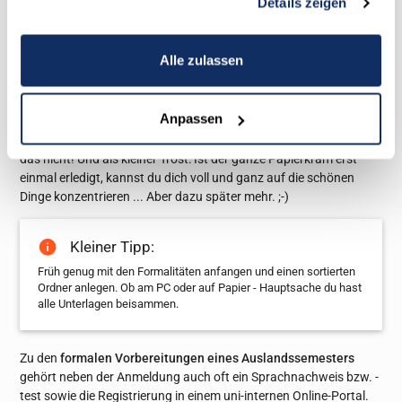
Details zeigen
Dinge
Sind diese schwierigen Entscheidungen endlich getroffen, geht
Alle zulassen
der Stress erst richtig los. Denn ein einfaches Formular als
Anmeldung zum Auslandssemester
reicht an den meisten Unis
nicht aus. In meinem Fall musste ich unzählige Online-Dokumente
Anpassen
ausfüllen, meine Daten wieder und wieder angeben und auf
etliche Unterschriften warten. Aber keine Sorge, so schlimm ist
das nicht! Und als kleiner Trost: Ist der ganze Papierkram erst
einmal erledigt, kannst du dich voll und ganz auf die schönen
Dinge konzentrieren ... Aber dazu später mehr. ;-)
Kleiner Tipp:
Früh genug mit den Formalitäten anfangen und einen sortierten
Ordner anlegen. Ob am PC oder auf Papier - Hauptsache du hast
alle Unterlagen beisammen.
Zu den
formalen Vorbereitungen eines Auslandssemesters
gehört neben der Anmeldung auch oft ein Sprachnachweis bzw. -
test sowie die Registrierung in einem uni-internen Online-Portal.