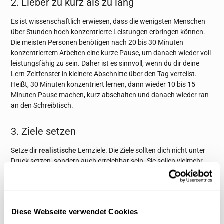
2. Lieber zu kurz als zu lang
Es ist wissenschaftlich erwiesen, dass die wenigsten Menschen
über Stunden hoch konzentrierte Leistungen erbringen können.
Die meisten Personen benötigen nach 20 bis 30 Minuten
konzentriertem Arbeiten eine kurze Pause, um danach wieder voll
leistungsfähig zu sein. Daher ist es sinnvoll, wenn du dir deine
Lern-Zeitfenster in kleinere Abschnitte über den Tag verteilst.
Heißt, 30 Minuten konzentriert lernen, dann wieder 10 bis 15
Minuten Pause machen, kurz abschalten und danach wieder ran
an den Schreibtisch.
3. Ziele setzen
Setze dir
realistische
Lernziele. Die Ziele sollten dich nicht unter
Druck setzen, sondern auch erreichbar sein. Sie sollen vielmehr
dazu dienen, dich zu motivieren und anzutreiben, dein Tagesziel
erreicht zu haben. Am Anfang deiner Lernphasen sollten diese
noch geringer gesteckt sein, wenn du dir erstmal einen
allgemeinen Überblick verschaffen musst. Danach dürfen diese
Diese Webseite verwendet Cookies
ruhig sehr klar definiert werden.