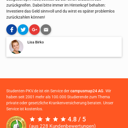
zurückgreifen. Dabei bitte immer im Hinterkopf behalten:
Investiere das Geld sinnvoll und du wirst es später problemlos
zurückzahlen können!
Lisa Birko
Studenten-PKV.de ist ein Service der
campusmap24 AG
. Wir
haben seit 2001 mehr als 100.000 Studierende zum Thema
private oder gesetzliche Krankenversicherung beraten. Unser
Service ist kostenlos.
4.8 / 5
(aus 228 Kundenbewertungen)