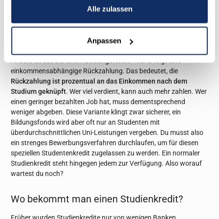
immer noch (oder wieder) studiert, arbeitslos ist oder aus sonst
Alle zulassen
welchen Gründen kein Geld hat. Wer die geliehene Summe plus
Zinsen nicht zurückzahlen kann, riskiert eine Überschuldung.
Jedoch hast du zwischen Ende des Auszahlungszeitraums und
Anpassen
der Rückzahlung zwei Jahre Zeit zum Sparen.
Anders ist das bei einem
Bildungsfonds
. Hier erfolgt eine
einkommensabhängige Rückzahlung. Das bedeutet, die
Rückzahlung ist prozentual an das Einkommen nach dem
Studium geknüpft
. Wer viel verdient, kann auch mehr zahlen. Wer
einen geringer bezahlten Job hat, muss dementsprechend
weniger abgeben. Diese Variante klingt zwar sicherer, ein
Bildungsfonds wird aber oft nur an Studenten mit
überdurchschnittlichen Uni-Leistungen vergeben. Du musst also
ein strenges Bewerbungsverfahren durchlaufen, um für diesen
speziellen Studentenkredit zugelassen zu werden. Ein normaler
Studienkredit steht hingegen jedem zur Verfügung. Also worauf
wartest du noch?
Wo bekommt man einen Studienkredit?
Früher wurden Studienkredite nur von wenigen Banken