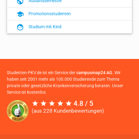
Auslandsemester
Promotionsstudenten
Studium mit Kind
Studenten-PKV.de ist ein Service der
campusmap24 AG
. Wir
haben seit 2001 mehr als 100.000 Studierende zum Thema
private oder gesetzliche Krankenversicherung beraten. Unser
Service ist kostenlos.
4.8 / 5
(aus 228 Kundenbewertungen)